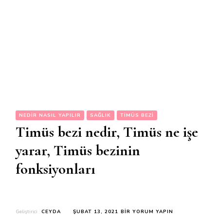
NEDIR NASIL YAPILIR
SAĞLIK
TIMÜS BEZI
Timüs bezi nedir, Timüs ne işe
yarar, Timüs bezinin
fonksiyonları
TIMÜS
Geliştirici
CEYDA
ŞUBAT 13, 2021
BIR YORUM YAPIN