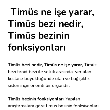
BEZI
NEDIR,
Timüs ne işe yarar,
TIMÜS
NE
IŞE
Timüs bezi nedir,
YARAR,
TIMÜS
Timüs bezinin
BEZININ
FONKSIYONLARI
IÇIN
fonksiyonları
Timüs bezi nedir, Timüs ne işe yarar,
Timüs
bezi tiroid bezi ile soluk arasında yer alan
kestane büyüklüğünde olan ve bağışıklık
sistemi için önemli bir organdır.
Timüs bezinin fonksiyonları
, Yapılan
araştırmalara göre timüs bezinin fonksiyonları