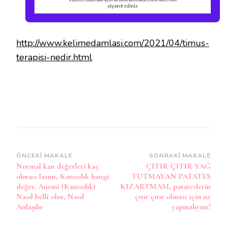
http://www.kelimedamlasi.com/2021/04/timus-
terapisi-nedir.html
Yazı
ÖNCEKI MAKALE
SONRAKI MAKALE
Normal kan değerleri kaç
ÇITIR ÇITIR YAĞ
dolaşımı
olması lazım, Kansızlık hangi
TUTMAYAN PATATES
değer, Anemi (Kansızlık)
KIZARTMASI, patateslerin
Nasıl belli olur, Nasıl
çıtır çıtır olması için ne
Anlaşılır
yapmalıyım?