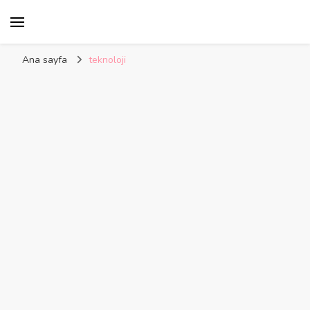
Kelime Damlası
Ana sayfa
teknoloji