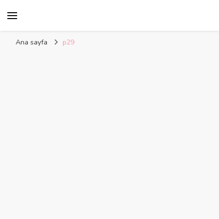
Kelime Damlası
Ana sayfa
p29