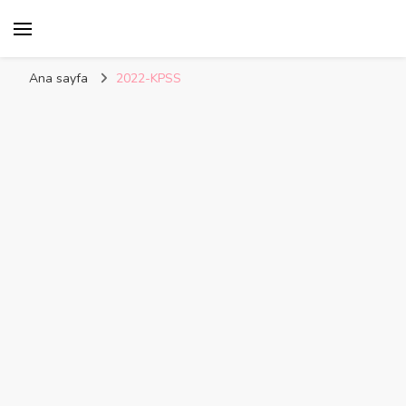
Kelime Damlası
Ana sayfa
2022-KPSS