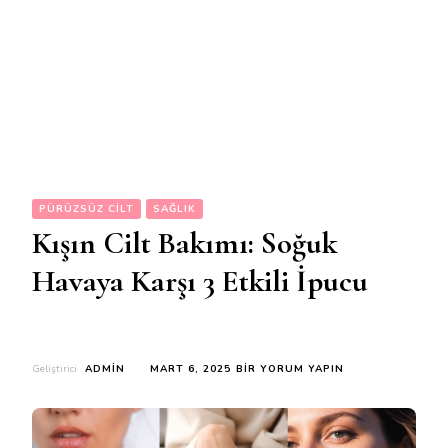
PÜRÜZSÜZ CILT
SAĞLIK
Kışın Cilt Bakımı: Soğuk
Havaya Karşı 3 Etkili İpucu
KIŞIN
Geliştirici
ADMIN
MART 6, 2025
BIR YORUM YAPIN
CILT
BAKIMI:
SOĞUK
HAVAYA