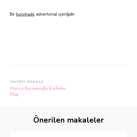
Bir
boomads
advertorial içeriğidir.
Yazı
ÖNCEKI MAKALE
Darıca Bayramoğlu Kadınlar
dolaşımı
Plajı
Önerilen makaleler