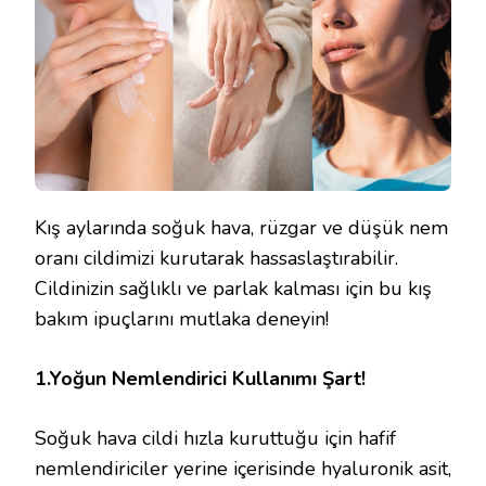
KARŞI
3
ETKILI
İPUCU
IÇIN
Kış aylarında soğuk hava, rüzgar ve düşük nem
oranı cildimizi kurutarak hassaslaştırabilir.
Cildinizin sağlıklı ve parlak kalması için bu kış
bakım ipuçlarını mutlaka deneyin!
1.Yoğun Nemlendirici Kullanımı Şart!
Soğuk hava cildi hızla kuruttuğu için hafif
nemlendiriciler yerine içerisinde hyaluronik asit,