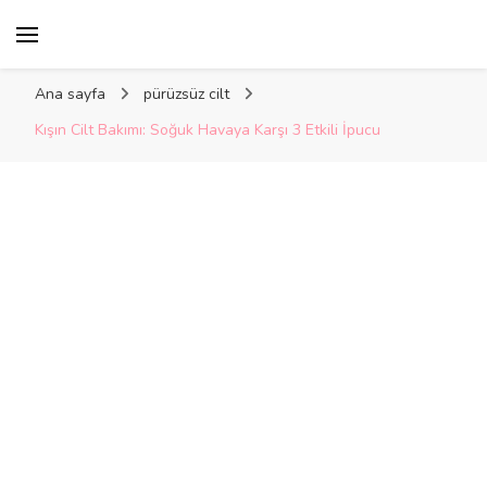
Kelime Damlası
Ana sayfa
pürüzsüz cilt
Kışın Cilt Bakımı: Soğuk Havaya Karşı 3 Etkili İpucu