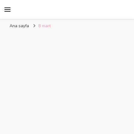
Kelime Damlası
Ana sayfa
8 mart