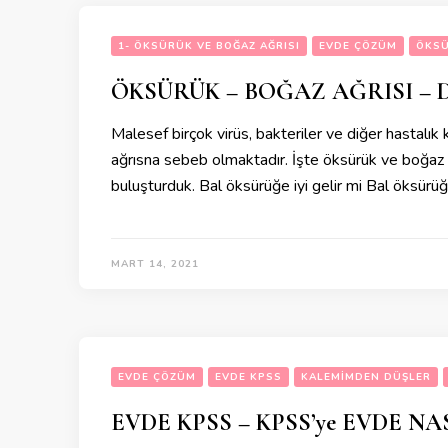
1- ÖKSÜRÜK VE BOĞAZ AĞRISI
EVDE ÇÖZÜM
ÖKS
ÖKSÜRÜK – BOĞAZ AĞRISI – 
Malesef birçok virüs, bakteriler ve diğer hastalık
ağrısna sebeb olmaktadır. İşte öksürük ve boğaz ağ
buluşturduk. Bal öksürüğe iyi gelir mi Bal öksürüğe 
MART 14, 2021
EVDE ÇÖZÜM
EVDE KPSS
KALEMIMDEN DÜŞLER
EVDE KPSS – KPSS’ye EVDE NA