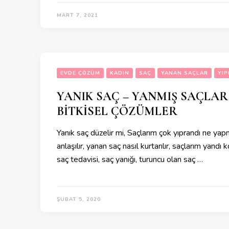
MART 7, 2021
EVDE ÇÖZÜM
KADIN
SAÇ
YANAN SAÇLAR
YIP
YANIK SAÇ – YANMIŞ SAÇLAR
BİTKİSEL ÇÖZÜMLER
Yanık saç düzelir mi, Saçlarım çok yıprandı ne yap
anlaşılır, yanan saç nasıl kurtarılır, saçlarım yand
saç tedavisi, saç yanığı, turuncu olan saç …
ŞUBAT 5, 2020