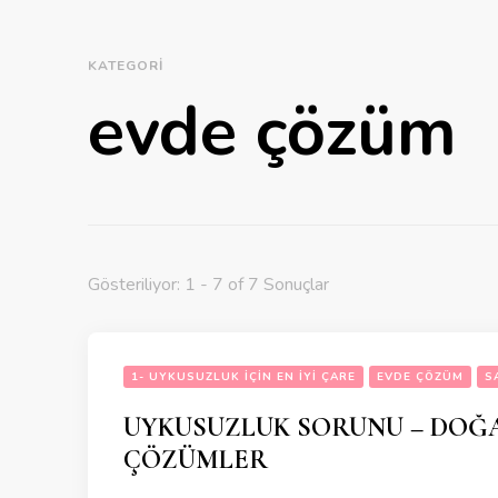
KATEGORI
evde çözüm
Gösteriliyor: 1 - 7 of 7 Sonuçlar
1- UYKUSUZLUK IÇIN EN IYI ÇARE
EVDE ÇÖZÜM
S
UYKUSUZLUK SORUNU – DOĞA
ÇÖZÜMLER