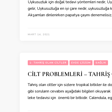
Uykusuzluk için doğal tedavi yöntemleri nedir, Uyk
gelir, Uykusuzluğa en iyi çare nedir, uykusuzluğa 
Akşamları dinlenirken papatya çayını denemelisi
MART 14, 2021
1- TAHRIŞ OLAN CILTLER
EVDE ÇÖZÜM
SAĞLIK
CİLT PROBLEMLERİ – TAHRİŞ
Tahriş olan ciltler için sizlere tropikal bitkiler ile
gibi soruların cevabını aşağıdaki bilgileri okuyara
leke tedavisi için önemli bir bitkidir. Calendula, 