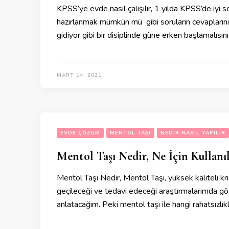
KPSS’ye evde nasıl çalışılır, 1 yılda KPSS’de iyi s
hazırlanmak mümkün mü gibi soruların cevaplarını k
gidiyor gibi bir disiplinde güne erken başlamalısın
MART 14, 2021
EVDE ÇÖZÜM
MENTOL TAŞI
NEDIR NASIL YAPILIR
Mentol Taşı Nedir, Ne İçin Kullanı
Mentol Taşı Nedir, Mentol Taşı, yüksek kaliteli kr
geçileceği ve tedavi edeceği araştırmalarımda göz
anlatacağım. Peki mentol taşı ile hangi rahatsızlıkla