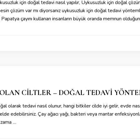
usuzluk için doğal tedavi nasıl yapılır, Uykusuzluk için doğal çözü
kesin çözüm var mı diyorsanız uykusuzluk için doğal tedavi yöntemle
z. Papatya çayını kullanan insanların büyük oranda memnun olduğ
 OLAN CİLTLER – DOĞAL TEDAVİ YÖNTE
 doğal olarak tedavi nasıl olunur, hangi bitkiler cilde iyi gelir, evde 
k elde edebilirsiniz. Çay ağacı yağı, bakteri veya mantar enfeksiyon
egzama …