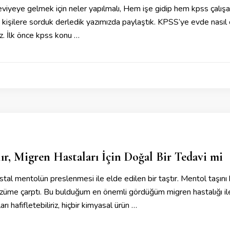
eviyeye gelmek için neler yapılmalı, Hem işe gidip hem kpss çalışanl
işilere sorduk derledik yazımızda paylaştık. KPSS’ye evde nasıl çalı
ız. İlk önce kpss konu …
lır, Migren Hastaları İçin Doğal Bir Tedavi mi
istal mentolün preslenmesi ile elde edilen bir taştır. Mentol taşını
üme çarptı. Bu bulduğum en önemli gördüğüm migren hastalığı ile m
rı hafifletebiliriz, hiçbir kimyasal ürün …