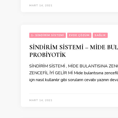
MART 14, 2021
1- SINDIRIM SISTEMI
EVDE ÇÖZÜM
SAĞLIK
SİNDİRİM SİSTEMİ – MİDE BU
PROBİYOTİK
SİNDİRİM SİSTEMİ , MİDE BULANTISINA ZENC
ZENCEFİL İYİ GELİR Mİ Mide bulantısına zencefil iyi 
için nasıl kullanılır gibi soruların cevabı yazının d
MART 14, 2021