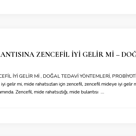
LANTISINA ZENCEFİL İYİ GELİR Mİ – D
EFİL İYİ GELİR Mİ , DOĞAL TEDAVİ YÖNTEMLERİ, PROBİYOTİK
gelir mi, mide rahatsızları için zencefil, zencefil mideye iyi gelir mi
evamında. Zencefil, mide rahatsızlığı, mide bulantısı …