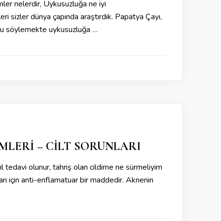
mler nelerdir, Uykusuzluğa ne iyi
ri sizler dünya çapında araştırdık. Papatya Çayı,
unu söylemekte uykusuzluğa …
MLERİ – CİLT SORUNLARI
nasıl tedavi olunur, tahriş olan cildime ne sürmeliyim
ları için anti-enflamatuar bir maddedir. Aknenin