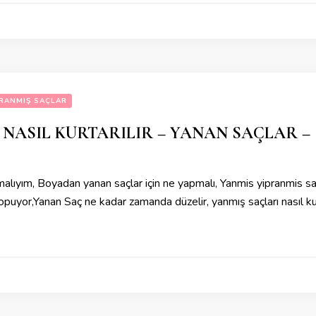
RANMIŞ SAÇLAR
 NASIL KURTARILIR – YANAN SAÇLAR –
malıyım, Boyadan yanan saçlar için ne yapmalı, Yanmis yipranmis sac
ı kopuyor,Yanan Saç ne kadar zamanda düzelir, yanmış saçları nasıl kurt