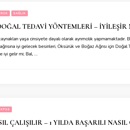
ÜRÜK
SAĞLIK
DOĞAL TEDAVİ YÖNTEMLERİ – İYİLEŞİR
 kaynakları yaşa cinsiyete dayalı olarak ayrımcılık yapmamaktadır.
rısına iyi gelecek besinleri, Öksürük ve Boğaz Ağrısı için Doğal Te
iyi gelir mi; Bal, …
KPSS
SIL ÇALIŞILIR – 1 YILDA BAŞARILI NASI