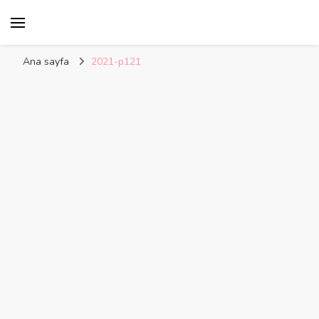
Kelime Damlası
Ana sayfa
2021-p121