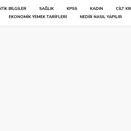
TIK BILGILER
SAĞLIK
KPSS
KADIN
CILT K
EKONOMIK YEMEK TARIFLERI
NEDIR NASIL YAPILIR