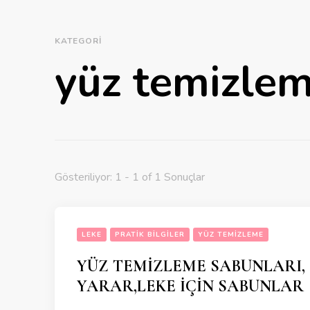
KATEGORI
yüz temizle
Gösteriliyor: 1 - 1 of 1 Sonuçlar
LEKE
PRATIK BILGILER
YÜZ TEMIZLEME
YÜZ TEMİZLEME SABUNLARI, 
YARAR,LEKE İÇİN SABUNLAR