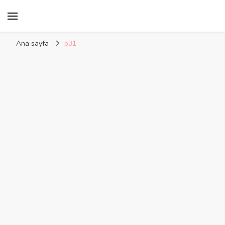
Kelime Damlası
Ana sayfa
p31