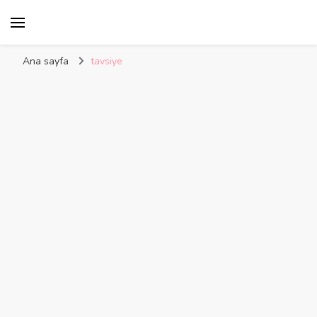
Kelime Damlası
Ana sayfa
tavsiye