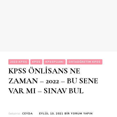
2022-KPSS
KPSS
KPSSPUANI
ORTAÖĞRETIM KPSS
KPSS ÖNLİSANS NE
ZAMAN – 2022 – BU SENE
VAR MI – SINAV BUL
KPSS
Geliştirici
CEYDA
EYLÜL 10, 2021
BIR YORUM YAPIN