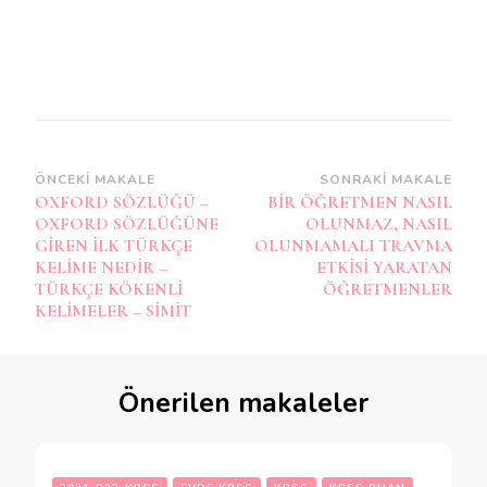
Yazı
ÖNCEKI MAKALE
SONRAKI MAKALE
OXFORD SÖZLÜĞÜ –
BİR ÖĞRETMEN NASIL
dolaşımı
OXFORD SÖZLÜĞÜNE
OLUNMAZ, NASIL
GİREN İLK TÜRKÇE
OLUNMAMALI TRAVMA
KELİME NEDİR –
ETKİSİ YARATAN
TÜRKÇE KÖKENLİ
ÖĞRETMENLER
KELİMELER – SİMİT
Önerilen makaleler