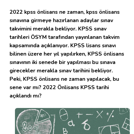
ÖNLİSANS
NE
2022 kpss önlisans ne zaman, kpss önlisans
ZAMAN
–
sınavına girmeye hazırlanan adaylar sınav
2022
takvimini merakla bekliyor. KPSS sınav
–
BU
tarihleri ÖSYM tarafından yayınlanan takvim
SENE
kapsamında açıklanıyor. KPSS lisans sınavı
VAR
MI
bilinen üzere her yıl yapılırken, KPSS önlisans
–
SINAV
sınavının iki senede bir yapılması bu sınava
BUL
girecekler merakla sınav tarihini bekliyor.
IÇIN
Peki, KPSS önlisans ne zaman yapılacak, bu
sene var mı? 2022 Önlisans KPSS tarihi
açıklandı mı?