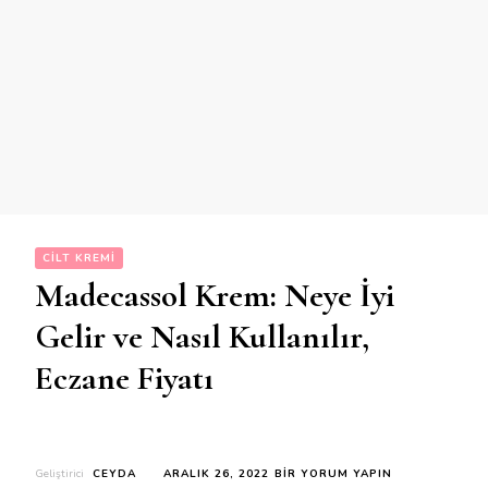
CILT KREMI
Madecassol Krem: Neye İyi
Gelir ve Nasıl Kullanılır,
Eczane Fiyatı
MADECASSOL
Geliştirici
CEYDA
ARALIK 26, 2022
BIR YORUM YAPIN