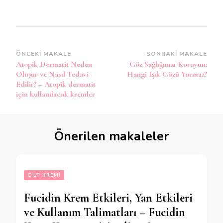
Yazı
ÖNCEKI MAKALE
SONRAKI MAKALE
Atopik Dermatit Neden
Göz Sağlığınızı Koruyun:
dolaşımı
Oluşur ve Nasıl Tedavi
Hangi Işık Gözü Yormaz?
Edilir? – Atopik dermatit
için kullanılacak kremler
Önerilen makaleler
CILT KREMI
Fucidin Krem Etkileri, Yan Etkileri
ve Kullanım Talimatları – Fucidin