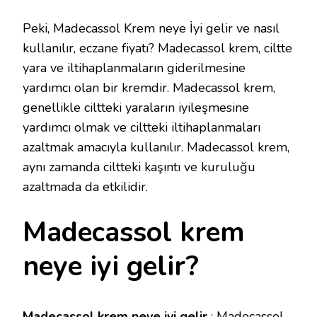
KREM:
NEYE
Peki, Madecassol Krem neye İyi gelir ve nasıl
İYI
GELIR
kullanılır, eczane fiyatı? Madecassol krem, ciltte
VE
yara ve iltihaplanmaların giderilmesine
NASIL
KULLANILIR,
yardımcı olan bir kremdir. Madecassol krem,
ECZANE
genellikle ciltteki yaraların iyileşmesine
FIYATI
IÇIN
yardımcı olmak ve ciltteki iltihaplanmaları
azaltmak amacıyla kullanılır. Madecassol krem,
aynı zamanda ciltteki kaşıntı ve kuruluğu
azaltmada da etkilidir.
Madecassol krem
neye iyi gelir?
Madecassol krem neye iyi gelir
: Madecassol