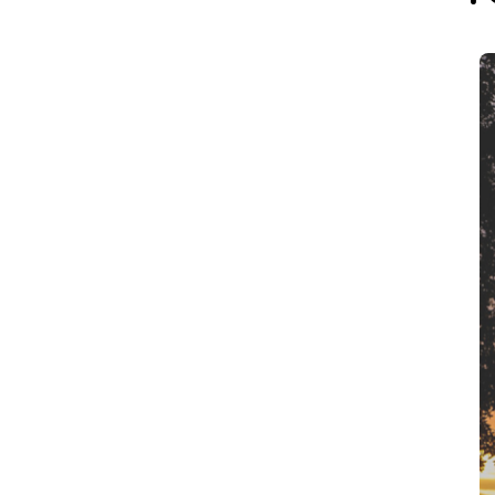
ZİHNİ
ARINDIRMAK
–
RUHSAL
İLERLEME
IÇIN