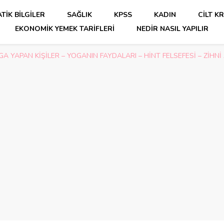
TIK BILGILER
SAĞLIK
KPSS
KADIN
CILT K
EKONOMIK YEMEK TARIFLERI
NEDIR NASIL YAPILIR
A YAPAN KİŞİLER – YOGANIN FAYDALARI – HİNT FELSEFESİ – ZİHN