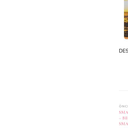
DES
Ya
ÖNC
SMA
do
– B
SMA