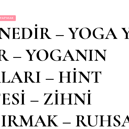
 YAPMAK
NEDİR – YOGA 
ER – YOGANIN
LARI – HİNT
ESİ – ZİHNİ
IRMAK – RUHS