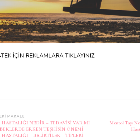
TEK İÇİN REKLAMLARA TIKLAYINIZ
zı
EKI MAKALE
 HASTALIĞI NEDİR – TEDAVİSİ VAR MI
Mentol Taşı Ned
laşımı
EBEKLERDE ERKEN TEŞHİSİN ÖNEMİ –
Hast
 HASTALIĞI – BELİRTİLER – TİPLERİ