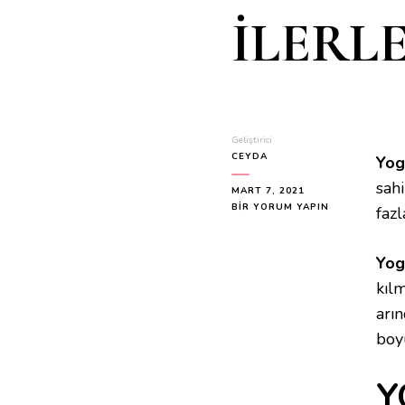
İLERL
Geliştirici
CEYDA
Yog
sahi
MART 7, 2021
YOGA
BIR YORUM YAPIN
fazl
NEDİR
–
YOGA
Yog
YAPAN
kılm
KİŞİLER
–
arı
YOGANIN
boyu
FAYDALARI
–
HİNT
Y
FELSEFESİ
–