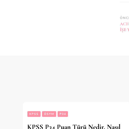
Ya
ÖNC
ACH
do
İŞE
KPSS
ÖSYM
P34
KPSS P34 Puan Türü Nedir, Nasıl