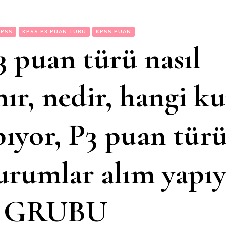
KPSS
KPSS P3 PUAN TÜRÜ
KPSS PUAN
 puan türü nasıl
nır, nedir, hangi k
pıyor, P3 puan türü
urumlar alım yapıy
B GRUBU