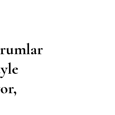
urumlar
yle
or,