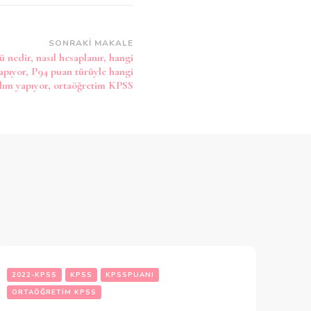
SONRAKI MAKALE
 nedir, nasıl hesaplanır, hangi
apıyor, P94 puan türüyle hangi
lım yapıyor, ortaöğretim KPSS
2022-KPSS
KPSS
KPSSPUANI
ORTAÖĞRETIM KPSS