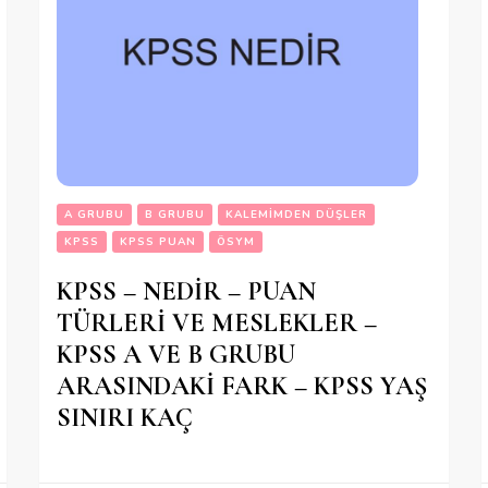
A GRUBU
B GRUBU
KALEMIMDEN DÜŞLER
KPSS
KPSS PUAN
ÖSYM
KPSS – NEDİR – PUAN
TÜRLERİ VE MESLEKLER –
KPSS A VE B GRUBU
ARASINDAKİ FARK – KPSS YAŞ
SINIRI KAÇ