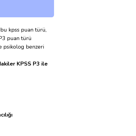
 bu kpss puan türü,
 P3 puan türü
ve psikolog benzeri
dakiler KPSS P3 ile
ılığı