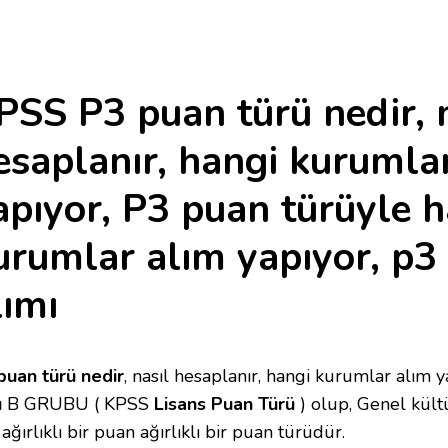
PSS P3 puan türü nedir, 
esaplanır, hangi kurumla
apıyor, P3 puan türüyle 
urumlar alım yapıyor, p
lımı
puan türü nedir
, nasıl hesaplanır, hangi kurumlar alım y
ü
B GRUBU ( KPSS
Lisans Puan Türü
) olup, Genel kült
 ağırlıklı bir puan ağırlıklı bir puan türüdür.