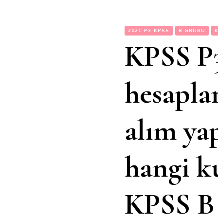
2021-P3-KPSS
B GRUBU
KPSS P3
hesapla
alım ya
hangi k
KPSS 