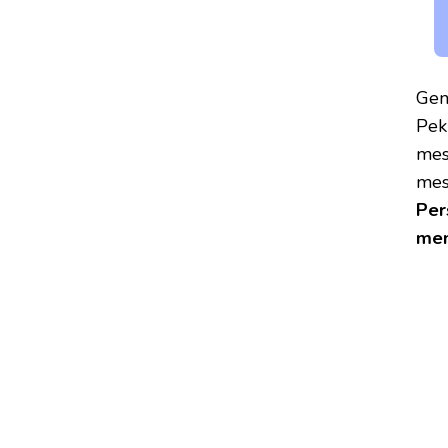
Gen
Peki
mesl
mes
Per
mem