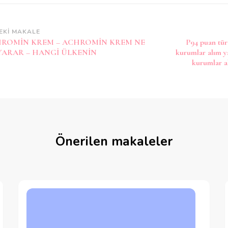
zı
EKI MAKALE
ROMİN KREM – ACHROMİN KREM NE
P94 puan türü
laşımı
 YARAR – HANGİ ÜLKENİN
kurumlar alım y
kurumlar a
Önerilen makaleler