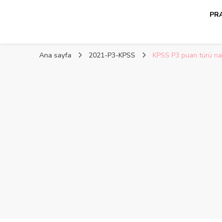
PRA
Kelime Damlası
Ana sayfa
2021-P3-KPSS
KPSS P3 puan türü nas