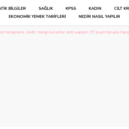
TIK BILGILER
SAĞLIK
KPSS
KADIN
CILT K
EKONOMIK YEMEK TARIFLERI
NEDIR NASIL YAPILIR
ıl hesaplanır, nedir, hangi kurumlar alım yapıyor, P3 puan türüyle ha