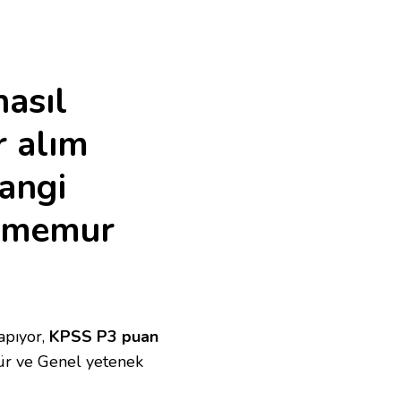
nasıl
r alım
hangi
3 memur
apıyor,
KPSS P3 puan
ür ve Genel yetenek