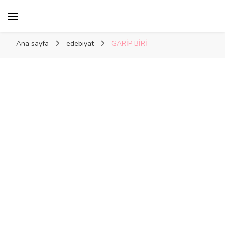
Kelime Damlası
Ana sayfa
edebiyat
GARİP BİRİ