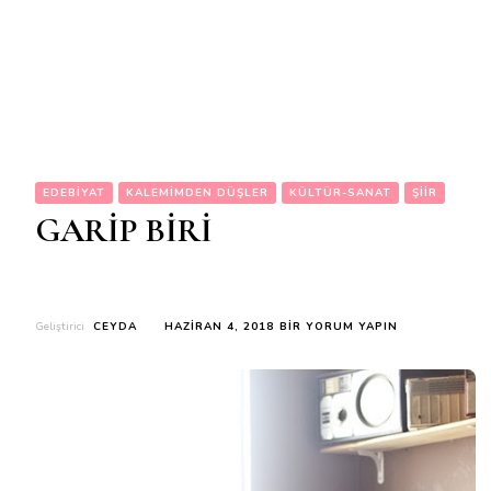
EDEBIYAT
KALEMIMDEN DÜŞLER
KÜLTÜR-SANAT
ŞIIR
GARİP BİRİ
GARİP
Geliştirici
CEYDA
HAZIRAN 4, 2018
BIR YORUM YAPIN
BİRİ
IÇIN